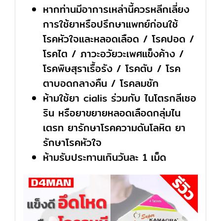
หากท่านมีอาการเหล่านี้ควรหลีกเลี่ยง
การใช้ยาหรือปรึกษาแพทย์ก่อนใช้
โรคหัวใจและหลอดเลือด / โรคปอด /
โรคไต / ภาวะอวัยวะเพศแข็งค้าง /
โรคพิษสุราเรื้อรัง / โรคตับ / โรค
ตาบอดกลางคืน / โรคลมชัก
ห้ามใช้ยา cialis ร่วมกับ ไนโตรกลีเซอ
ริน หรือยาขยายหลอดเลือดกลุ่มไน
เตรท ยารักษาโรคความดันโลหิต ยา
รักษาโรคหัวใจ
ห้ามรับประทานเกินวันละ 1 เม็ด