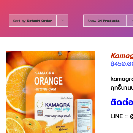
Sort by
Default Order
Show
24 Products
Kamagr
฿
450.0
kamagra 
ฤทธิ์นาน
DETAILS
ติดต่อส
LINE ::