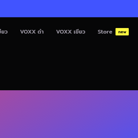
ียว
VOXX ดำ
VOXX เขียว
Store
new