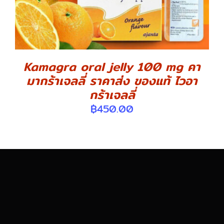
Kamagra oral jelly 100 mg คา
มากร้าเจลลี่ ราคาส่ง ของแท้ ไวอา
กร้าเจลลี่
฿
450.00