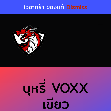
Skip
ไวอากร้า ของแท้
Dismiss
to
content
บุหรี่ VOXX
เขียว