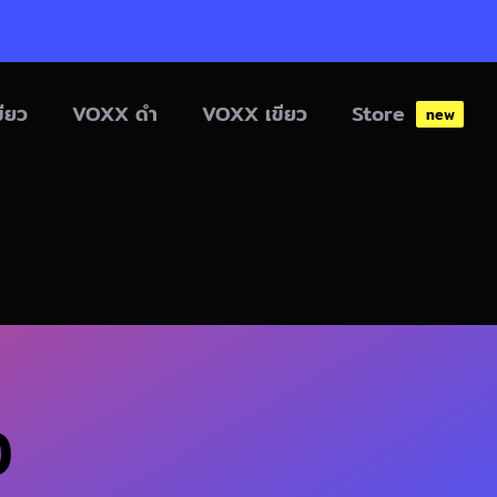
ียว
VOXX ดำ
VOXX เขียว
Store
new
ง