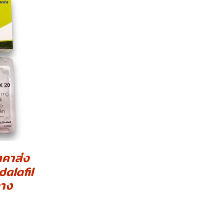
คาส่ง
dalafil
ทาง