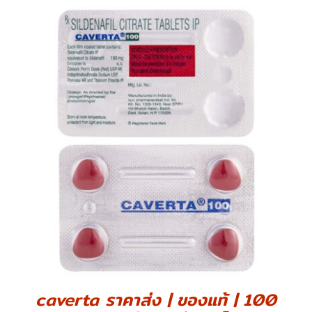
DETAILS
caverta ราคาส่ง | ของแท้ | 100