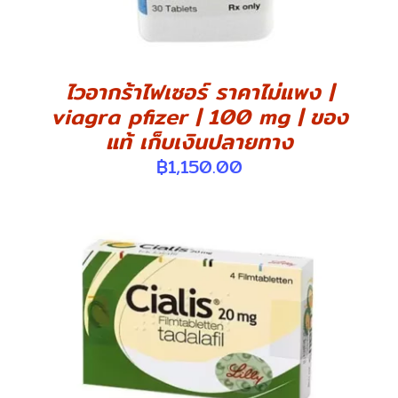
ไวอากร้าไฟเซอร์ ราคาไม่แพง |
viagra pfizer | 100 mg | ของ
แท้ เก็บเงินปลายทาง
฿
1,150.00
DETAILS