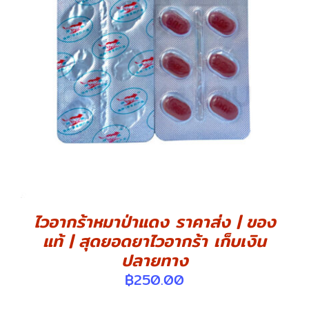
DETAILS
ไวอากร้าหมาป่าแดง ราคาส่ง | ของ
แท้ | สุดยอดยาไวอากร้า เก็บเงิน
ปลายทาง
฿
250.00