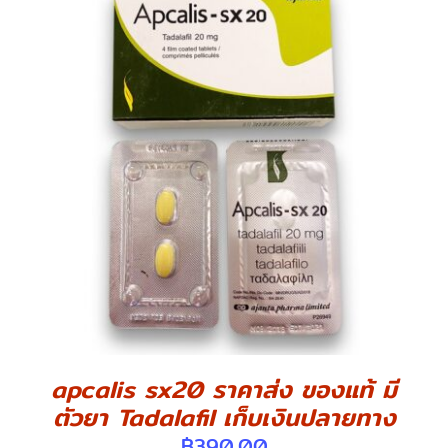
DETAILS
apcalis sx20 ราคาส่ง ของแท้ มี
ตัวยา Tadalafil เก็บเงินปลายทาง
฿
390.00