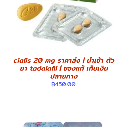
cialis 20 mg ราคาส่ง | นำเข้า ตัว
ยา tadalafil | ของแท้ เก็บเงิน
ปลายทาง
฿
450.00