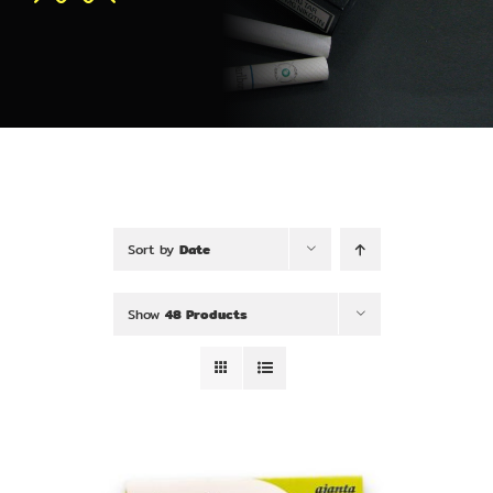
Sort by
Date
Show
48 Products